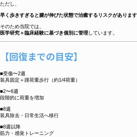
ただし、
早く歩きすぎると腱が伸びた状態で治癒するリスクがあります
そのため当院では、
医学研究＋臨床経験に基づき個別に管理
しています。
【回復までの目安】
■受傷〜2週
装具固定＋踵荷重歩行（約1/4荷重）
■2〜6週
段階的に荷重を増加
■8週
装具除去・日常生活へ移行
■8週以降
筋力・感覚トレーニング