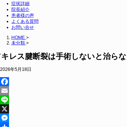
症状詳細
院長紹介
患者様の声
よくある質問
お問い合せ
HOME
>
未分類
>
アキレス腱断裂は手術しないと治らな
2026年5月18日
Facebook
Email
Line
X
Messenger