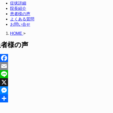
症状詳細
院長紹介
患者様の声
よくある質問
お問い合せ
HOME
>
患者様の声
Facebook
Email
Line
X
Messenger
共