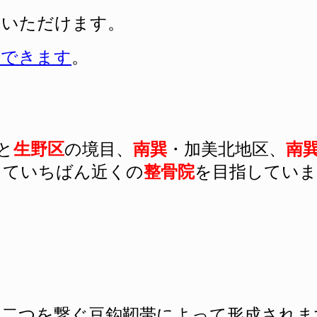
用いただけます。
ができます
。
と
生野区
の境目、
南巽
・加美北地区、
南
っていちばん近くの
整骨院
を目指していま
の二つを繋ぐ豆鈎靭帯によって形成されま