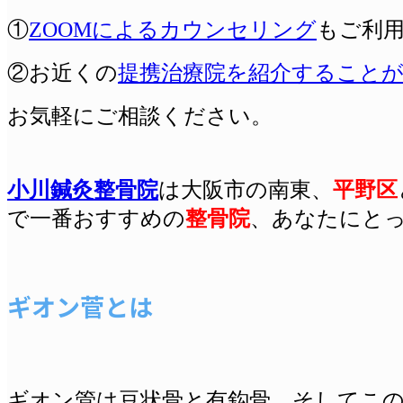
①
ZOOMによるカウンセリング
もご利
②お近くの
提携治療院を紹介すること
お気軽にご相談ください。
小川鍼灸整骨院
は
大阪
市の南東、
平野区
で一番おすすめの
整骨院
、あなたにと
ギオン菅とは
ギオン管は豆状骨と有鈎骨、そしてこ