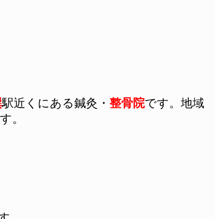
巽
駅近くにある
鍼灸
・
整骨院
です。地域
す。
す。