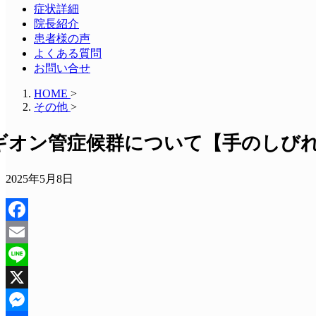
症状詳細
院長紹介
患者様の声
よくある質問
お問い合せ
HOME
>
その他
>
ギオン管症候群について【手のしびれ
2025年5月8日
Facebook
Email
Line
X