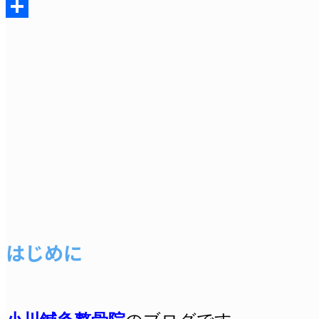
Messenger
共
有
はじめに