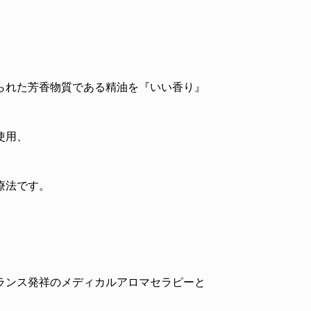
られた芳香物質である精油を『いい香り』
使用、
療法です。
ランス発祥のメディカルアロマセラピーと