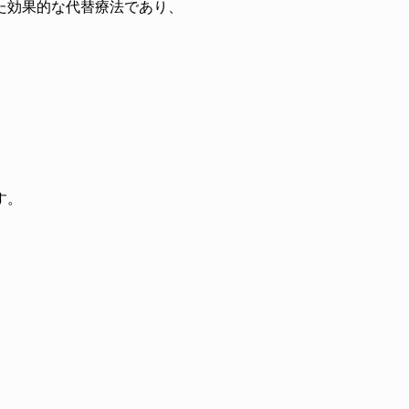
た効果的な代替療法であり、
す。
。