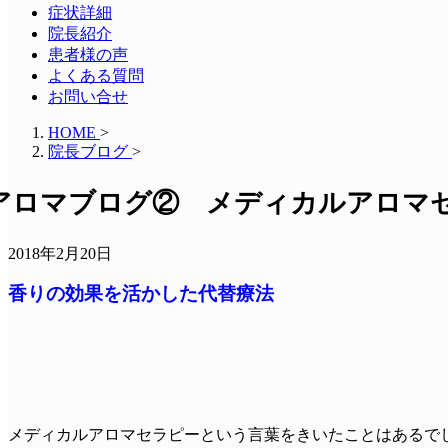
症状詳細
院長紹介
患者様の声
よくある質問
お問い合せ
HOME
>
院長ブログ
>
アロマブログ② メディカルアロマ
2018年2月20日
香りの効果を活かした代替療法
メディカルアロマセラピーという言葉をきいたことはあるで