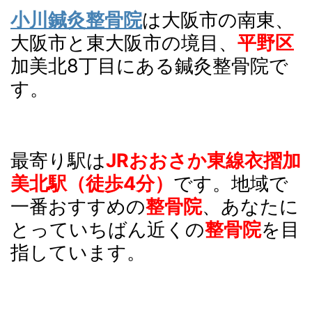
小川鍼灸整骨院
は
大阪
市の南東、
大阪市と東大阪市の境目、
平野区
加美北8丁目にある鍼灸整骨院で
す。
最寄り駅は
JRおおさか東線衣摺加
美北駅（徒歩4分）
です
。地域で
一番おすすめの
整骨院
、あなたに
とっていちばん近くの
整骨院
を目
指しています。