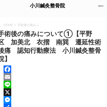
小川鍼灸整骨院
HOME
>
手術後の痛み
>
手術後の痛みについて①【平野
区 加美北 衣摺 南巽 遷延性術
後痛 認知行動療法 小川鍼灸整骨
院】
F
a
E
c
m
L
e
a
i
X