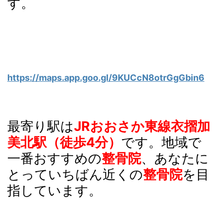
す。
https://maps.app.goo.gl/9KUCcN8otrGgGbin6
最寄り駅は
JRおおさか東線衣摺加
美北駅（徒歩4分）
です
。地域で
一番おすすめの
整骨院
、あなたに
とっていちばん近くの
整骨院
を目
指しています。