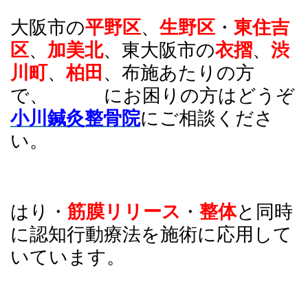
大阪市の
平野区
、
生野区
・
東住吉
区
、
加美北
、東大阪市の
衣摺
、
渋
川町
、
柏田
、布施あたりの方
で、 にお困りの方はどうぞ
小川鍼灸整骨院
にご相談くださ
い。
はり
・
筋膜リリース
・
整体
と同時
に認知行動療法を施術に応用して
いています。