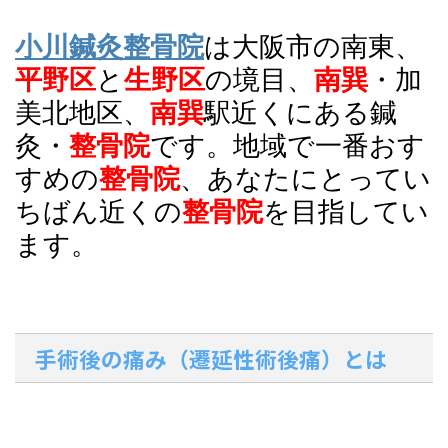
小川鍼灸整骨院
は
大阪
市の南東、
平野区
と
生野区
の境目、
南巽
・加
美北地区、
南巽
駅近くにある
鍼
灸
・
整骨院
です。地域で一番おす
すめの
整骨院
、あなたにとってい
ちばん近くの
整骨院
を目指してい
ます。
手術後の痛み（遷延性術後痛）とは