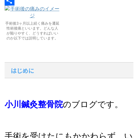
b
i
n
M
o
l
e
e
共
o
s
有
手術後3ヶ月以上続く痛みを遷延
性術後痛といいます。どんな人
k
s
が陥りやすく、どうすればいい
のか以下では説明しています。
e
n
g
はじめに
e
r
小川鍼灸整骨院
のブログです。
手術を受けたにもかかわらず、い