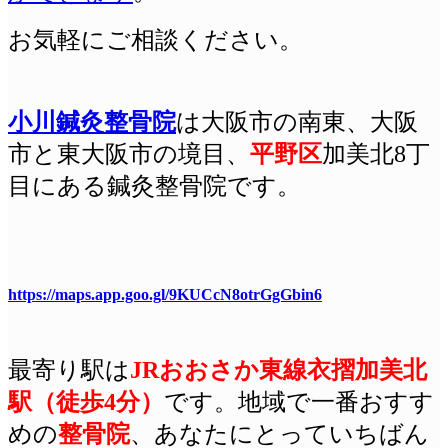
お気軽にご相談ください。
小川鍼灸整骨院
は
大阪
市の南東、大阪
市と東大阪市の境目、
平野区
加美北8丁
目にある鍼灸整骨院です。
https://maps.app.goo.gl/9KUCcN8otrGgGbin6
最寄り駅は
JRおおさか東線衣摺加美北
駅（徒歩4分）
です
。地域で一番おすす
めの
整骨院
、あなたにとっていちばん