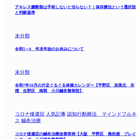
アキレス腱断裂は手術しないと治らない？｜保存療法という選択肢
と判断基準
未分類
令和5～6 年末年始のお休みについて
未分類
令和7年10月の片足ぐるぐる体操カレンダー【平野区 加美北 衣
摺 生野区 南巽 小川鍼灸整骨院】
コロナ後遺症
人気記事
認知行動療法 マインドフルネ
ス
鍼灸治療
コロナ後遺症の鍼灸治療改善実例【大阪 平野区 倦怠感 ブレイ