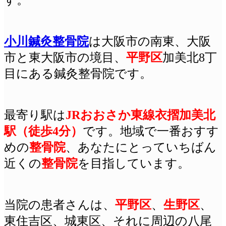
小川鍼灸整骨院
は
大阪
市の南東、大阪
市と東大阪市の境目、
平野区
加美北8丁
目にある鍼灸整骨院です。
最寄り駅は
JRおおさか東線衣摺加美北
駅（徒歩4分）
です
。地域で一番おすす
めの
整骨院
、あなたにとっていちばん
近くの
整骨院
を目指しています。
当院の患者さんは、
平野区
、
生野区
、
東住吉区、城東区、それに周辺の八尾