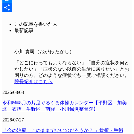
Messenger
共
この記事を書いた人
有
最新記事
小川 貴司（おがわ たかし）
「どこに行ってもよくならない」「自分の症状を何と
かしたい」「症状のない以前の生活に戻りたい」とお
困りの方、どのような症状でも一度ご相談ください。
院長紹介はこちら
2026/08/03
令和8年8月の片足ぐるぐる体操カレンダー【平野区 加美
北 衣摺 生野区 南巽 小川鍼灸整骨院】
2026/07/27
「今の治療、このままでいいのだろうか？ 」骨折・手術