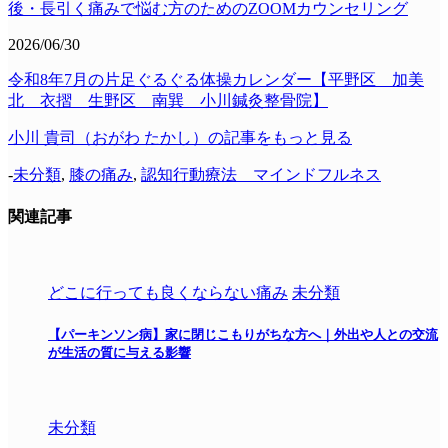
後・長引く痛みで悩む方のためのZOOMカウンセリング
2026/06/30
令和8年7月の片足ぐるぐる体操カレンダー【平野区 加美
北 衣摺 生野区 南巽 小川鍼灸整骨院】
小川 貴司（おがわ たかし）の記事をもっと見る
-
未分類
,
膝の痛み
,
認知行動療法 マインドフルネス
関連記事
どこに行っても良くならない痛み
未分類
【パーキンソン病】家に閉じこもりがちな方へ｜外出や人との交流
が生活の質に与える影響
未分類