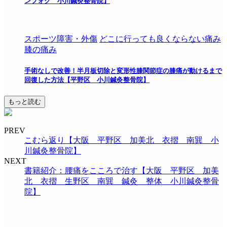
ンフォグ 小川鍼灸整骨院】
スポーツ障害・外傷
どこに行っても良くならない痛み
膝の痛み
手術なしで改善！半月板切除と変形性膝関節症の膝痛が動けるまで
回復した方法【平野区 小川鍼灸整骨院】
もっと読む
PREV
こむら返り【大阪 平野区 加美北 衣摺 南巽 小
川鍼灸整骨院】
NEXT
書籍紹介：腰痛をこころで治す【大阪 平野区 加美
北 衣摺 生野区 南巽 鍼灸 整体 小川鍼灸整骨
院】