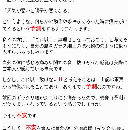
「天気が悪いと調子が悪くなる」
というような、何らかの動作や条件がそろった時に痛みが出
予測
てくるという
をするようになります。
多くの方は、「これ以上、無理はしないでおこう」と考える
ようになり、自分の腰をガラス細工の壊れ物ののように扱う
人すらいらっしゃいます。
自分の体に感じる痛みや関節の音、抜けそうな感覚は実際に
ご本人が感じている事実です。
しかし、これ以上動けない
と考えることは、上記の事実
予測
から想像されることであり、あくまでも
なのですね。
前回のギックリ腰があまりにも痛かったので、想像（予測）
がたくましくなっているという感じでしょうか。
不安
つまり
です。
不安
こうして、
を含んだ自分の中の腰痛観（ギックリ腰に