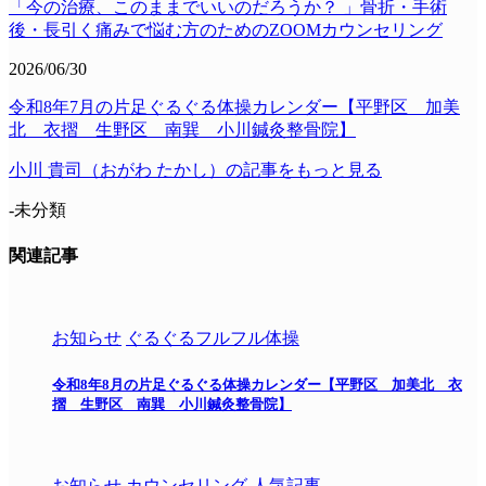
「今の治療、このままでいいのだろうか？ 」骨折・手術
後・長引く痛みで悩む方のためのZOOMカウンセリング
2026/06/30
令和8年7月の片足ぐるぐる体操カレンダー【平野区 加美
北 衣摺 生野区 南巽 小川鍼灸整骨院】
小川 貴司（おがわ たかし）の記事をもっと見る
-未分類
関連記事
お知らせ
ぐるぐるフルフル体操
令和8年8月の片足ぐるぐる体操カレンダー【平野区 加美北 衣
摺 生野区 南巽 小川鍼灸整骨院】
お知らせ
カウンセリング
人気記事