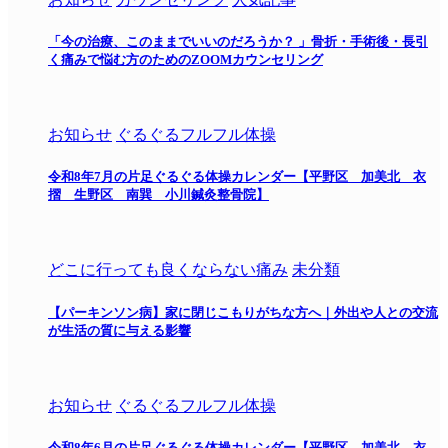
「今の治療、このままでいいのだろうか？ 」骨折・手術後・長引
く痛みで悩む方のためのZOOMカウンセリング
お知らせ
ぐるぐるフルフル体操
令和8年7月の片足ぐるぐる体操カレンダー【平野区 加美北 衣
摺 生野区 南巽 小川鍼灸整骨院】
どこに行っても良くならない痛み
未分類
【パーキンソン病】家に閉じこもりがちな方へ｜外出や人との交流
が生活の質に与える影響
お知らせ
ぐるぐるフルフル体操
令和8年6月の片足ぐるぐる体操カレンダー【平野区 加美北 衣