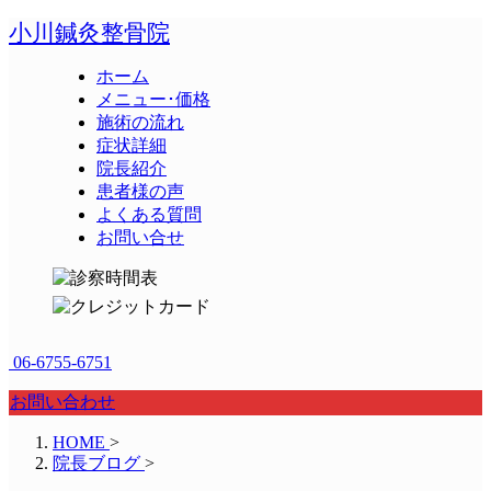
小川鍼灸整骨院
ホーム
メニュー･価格
施術の流れ
症状詳細
院長紹介
患者様の声
よくある質問
お問い合せ
06-6755-6751
お問い合わせ
HOME
>
院長ブログ
>