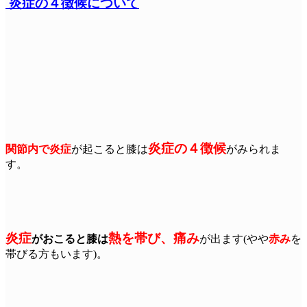
炎症の４徴候について
炎症の４徴候
関節内で炎症
が起こると膝は
がみられま
す。
炎症
熱を帯び、痛み
がおこると膝は
が出ます(やや
赤み
を
帯びる方もいます)。