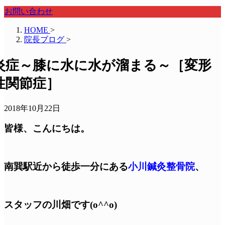
お問い合わせ
HOME
>
院長ブログ
>
炎症～膝に水に水が溜まる～［変形
性関節症］
2018年10月22日
皆様、こんにちは。
南巽駅近から徒歩一分
にある
小川鍼灸整骨院
、
スタッフの川畑です(o^^o)