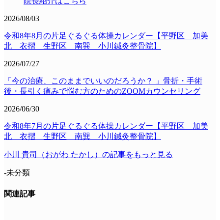
院長紹介はこちら
2026/08/03
令和8年8月の片足ぐるぐる体操カレンダー【平野区 加美
北 衣摺 生野区 南巽 小川鍼灸整骨院】
2026/07/27
「今の治療、このままでいいのだろうか？ 」骨折・手術
後・長引く痛みで悩む方のためのZOOMカウンセリング
2026/06/30
令和8年7月の片足ぐるぐる体操カレンダー【平野区 加美
北 衣摺 生野区 南巽 小川鍼灸整骨院】
小川 貴司（おがわ たかし）の記事をもっと見る
-未分類
関連記事