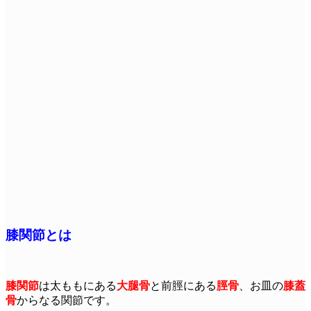
膝関節とは
膝関節
は太ももにある
大腿骨
と前脛にある
脛骨
、お皿の
膝蓋
骨
からなる関節です。