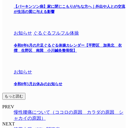
【パーキンソン病】家に閉じこもりがちな方へ｜外出や人との交流
が生活の質に与える影響
お知らせ
ぐるぐるフルフル体操
令和8年6月の片足ぐるぐる体操カレンダー【平野区 加美北 衣
摺 生野区 南巽 小川鍼灸整骨院】
お知らせ
令和8年5月お休みのお知らせ
もっと読む
PREV
慢性腰痛について（ココロの原因 カラダの原因 シ
ャカイの原因）
NEXT