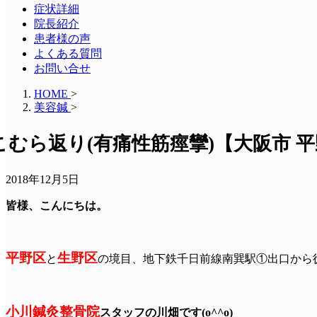
症状詳細
院長紹介
患者様の声
よくある質問
お問い合せ
HOME
>
美容鍼
>
こむら返り(有痛性筋痙攣)【大阪市 平
2018年12月5日
皆様、こんにちは。
平野区
生野区
と
の境目、地下鉄千日前線南巽駅①出口から
小川鍼灸整骨院
スタッフの川畑です(o^^o)