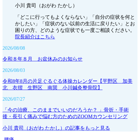
小川 貴司（おがわ たかし）
「どこに行ってもよくならない」「自分の症状を何と
かしたい」「症状のない以前の生活に戻りたい」とお
困りの方、どのような症状でも一度ご相談ください。
院長紹介はこちら
2026/08/08
令和８年８月 お盆休みのお知らせ
2026/08/03
令和8年8月の片足ぐるぐる体操カレンダー【平野区 加美
北 衣摺 生野区 南巽 小川鍼灸整骨院】
2026/07/27
「今の治療、このままでいいのだろうか？ 」骨折・手術
後・長引く痛みで悩む方のためのZOOMカウンセリング
小川 貴司（おがわ たかし）の記事をもっと見る
-
腰痛