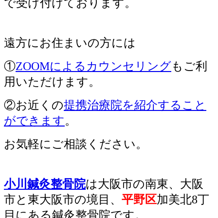
で受け付けております。
遠方にお住まいの方には
①
ZOOMによるカウンセリング
もご利
用いただけます。
②お近くの
提携治療院を紹介すること
ができます
。
お気軽にご相談ください。
小川鍼灸整骨院
は
大阪
市の南東、大阪
市と東大阪市の境目、
平野区
加美北8丁
目にある鍼灸整骨院です。