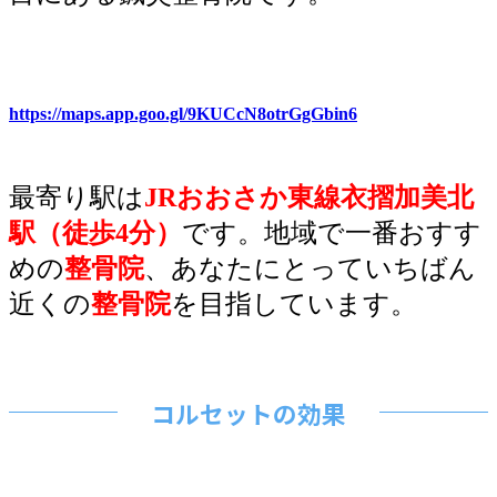
https://maps.app.goo.gl/9KUCcN8otrGgGbin6
最寄り駅は
JRおおさか東線衣摺加美北
駅（徒歩4分）
です
。地域で一番おすす
めの
整骨院
、あなたにとっていちばん
近くの
整骨院
を目指しています。
コルセットの効果