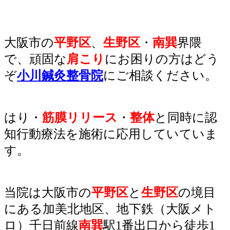
大阪市の
平野区
、
生野区
・
南巽
界隈
で、頑固な
肩こり
にお困りの方はどう
ぞ
小川鍼灸整骨院
にご相談ください。
はり
・
筋膜リリース
・
整体
と同時に認
知行動療法を施術に応用していていま
す。
当院は
大阪市の
平野区
と
生野区
の境目
にある
加美北地区、地下鉄（大阪メト
ロ）千日前線
南巽
駅1番出口から徒歩1