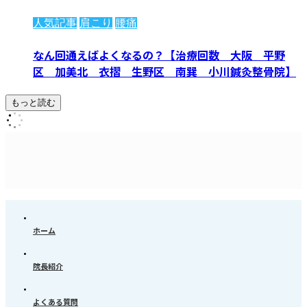
人気記事
肩こり
腰痛
なん回通えばよくなるの？【治療回数 大阪 平野
区 加美北 衣摺 生野区 南巽 小川鍼灸整骨院】
もっと読む
ホーム
院長紹介
よくある質問