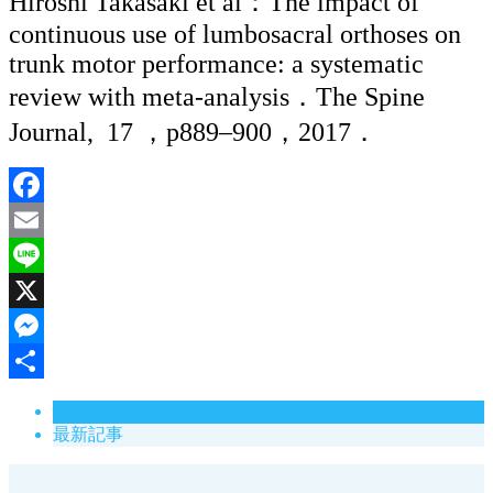
Hiroshi Takasaki et al：The impact of
continuous use of lumbosacral orthoses on
trunk motor performance: a systematic
review with meta-analysis．The Spine
Journal, 17 ，p889–900，2017．
Facebook
Email
Line
X
Messenger
共
この記事を書いた人
有
最新記事