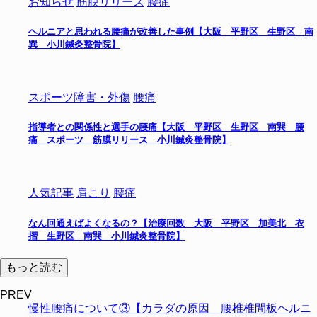
お知らせ
筋膜リリース
腰痛
ヘルニアと思われる腰痛が改善した事例【大阪 平野区 生野区 南
巽 小川鍼灸整骨院】
スポーツ障害・外傷
腰痛
指導者との関係性と選手の腰痛【大阪 平野区 生野区 南巽 腰
痛 スポーツ 筋膜リリース 小川鍼灸整骨院】
人気記事
肩こり
腰痛
なん回通えばよくなるの？【治療回数 大阪 平野区 加美北 衣
摺 生野区 南巽 小川鍼灸整骨院】
もっと読む
PREV
慢性腰痛について③【カラダの原因 腰椎椎間板ヘルニ