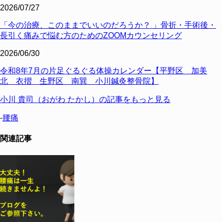
2026/07/27
「今の治療、このままでいいのだろうか？ 」骨折・手術後・
長引く痛みで悩む方のためのZOOMカウンセリング
2026/06/30
令和8年7月の片足ぐるぐる体操カレンダー【平野区 加美
北 衣摺 生野区 南巽 小川鍼灸整骨院】
小川 貴司（おがわ たかし）の記事をもっと見る
-
腰痛
関連記事