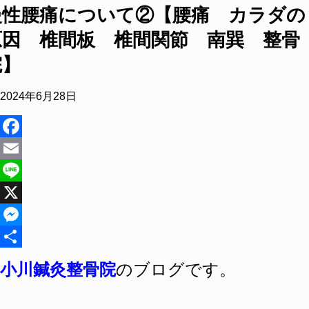
慢性腰痛について②【腰痛 カラダの
原因 椎間板 椎間関節 南巽 整骨
院】
2024年6月28日
Facebook
Email
Line
X
Messenger
共
小川鍼灸整骨院
のブログです。
有