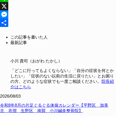
Line
X
Messenger
共
この記事を書いた人
有
最新記事
小川 貴司（おがわ たかし）
「どこに行ってもよくならない」「自分の症状を何とか
したい」「症状のない以前の生活に戻りたい」とお困り
の方、どのような症状でも一度ご相談ください。
院長紹
介はこちら
2026/08/03
令和8年8月の片足ぐるぐる体操カレンダー【平野区 加美
北 衣摺 生野区 南巽 小川鍼灸整骨院】