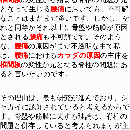
となって生じる
腰痛
においても、不可解
なことはまだまだ多いです。しかし、そ
れと同等かそれ以上に骨盤や筋膜が原因
とされる
腰痛
も不可解です。そのよう
な、
腰痛
の原因がまだ不透明な中で私
は、
腰痛
における
カラダの原因
の主体を
椎間板
の変性が元となる脊柱の問題にあ
ると言いたいのです。
その理由は、最も研究が進んでおり、シ
ャカイに認知されていると考えるからで
す。骨盤や筋膜に関する理論は、脊柱の
問題と併存していると考えられますが主