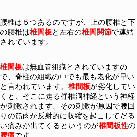
腰椎は５つあるのですが、上の腰椎と下
の腰椎は
椎間板
と左右の
椎間関節
で連結
されています。
椎間板
は無血管組織とされていますの
で、脊柱の組織の中でも最も老化が早い
と言われています。
椎間板
が劣化してい
くと、そこに走る脊椎洞神経という神経
が刺激されます。その刺激が原因で腰回
りの筋肉が反射的に収縮を起こしてだる
い痛みが出てくるというのが
椎間板性
の
腰痛
です。