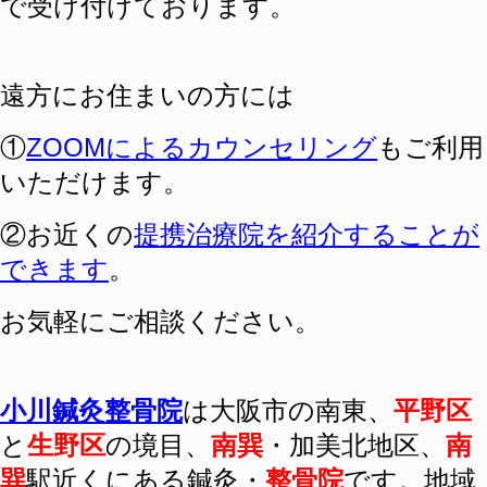
で受け付けております。
遠方にお住まいの方には
①
ZOOMによるカウンセリング
もご利用
いただけます。
②お近くの
提携治療院を紹介することが
できます
。
お気軽にご相談ください。
小川鍼灸整骨院
は
大阪
市の南東、
平野区
と
生野区
の境目、
南巽
・加美北地区、
南
巽
駅近くにある
鍼灸
・
整骨院
です。地域