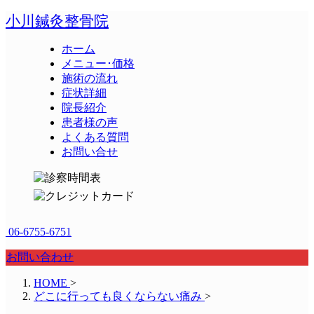
小川鍼灸整骨院
ホーム
メニュー･価格
施術の流れ
症状詳細
院長紹介
患者様の声
よくある質問
お問い合せ
06-6755-6751
お問い合わせ
HOME
>
どこに行っても良くならない痛み
>