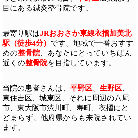
目にある鍼灸整骨院です。
最寄り駅は
JRおおさか東線衣摺加美北
駅（徒歩4分）
です
。地域で一番おすす
めの
整骨院
、あなたにとっていちばん
近くの
整骨院
を目指しています。
当院の患者さんは、
平野区
、
生野区
、
東住吉区、城東区、それに周辺の八尾
市、東大阪市渋川町、
寿町、衣摺にと
どまらず、他府県からも来院されてい
ます。