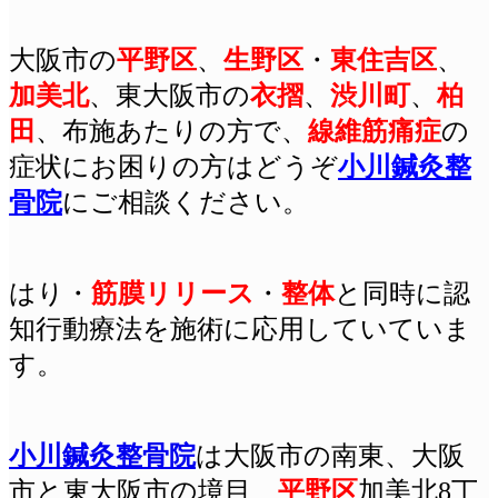
大阪市の
平野区
、
生野区
・
東住吉区
、
加美北
、東大阪市の
衣摺
、
渋川町
、
柏
田
、布施あたりの方で、
線維筋痛症
の
症状にお困りの方はどうぞ
小川鍼灸整
骨院
にご相談ください。
はり
・
筋膜リリース
・
整体
と同時に認
知行動療法を施術に応用していていま
す。
小川鍼灸整骨院
は
大阪
市の南東、大阪
市と東大阪市の境目、
平野区
加美北8丁