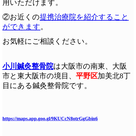
用いただけます。
②お近くの
提携治療院を紹介すること
ができます
。
お気軽にご相談ください。
小川鍼灸整骨院
は
大阪
市の南東、大阪
市と東大阪市の境目、
平野区
加美北8丁
目にある鍼灸整骨院です。
https://maps.app.goo.gl/9KUCcN8otrGgGbin6