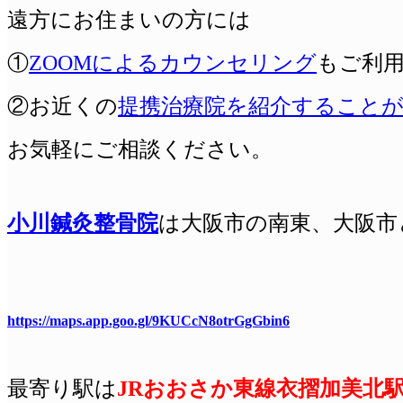
遠方にお住まいの方には
①
ZOOMによるカウンセリング
もご利
②お近くの
提携治療院を紹介すること
お気軽にご相談ください。
小川鍼灸整骨院
は
大阪
市の南東、大阪市
https://maps.app.goo.gl/9KUCcN8otrGgGbin6
最寄り駅は
JRおおさか東線衣摺加美北駅