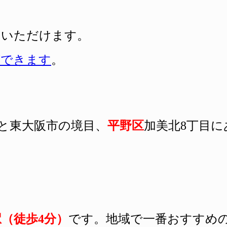
用いただけます。
ができます
。
と東大阪市の境目、
平野区
加美北8丁
（徒歩4分）
です
。地域で一番おすすめ