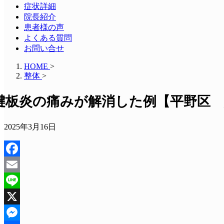
症状詳細
院長紹介
患者様の声
よくある質問
お問い合せ
HOME
>
整体
>
腱板炎の痛みが解消した例【平野区 
2025年3月16日
Facebook
Email
Line
X