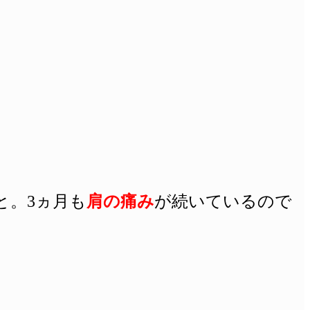
と。3ヵ月も
肩の痛み
が続いているので