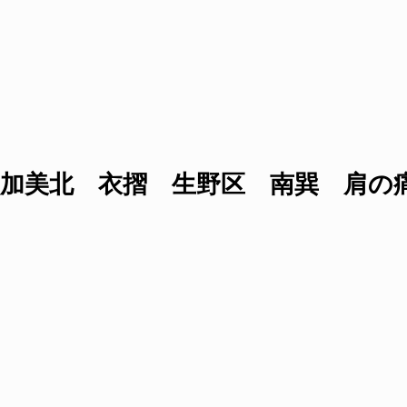
加美北 衣摺 生野区 南巽 肩の