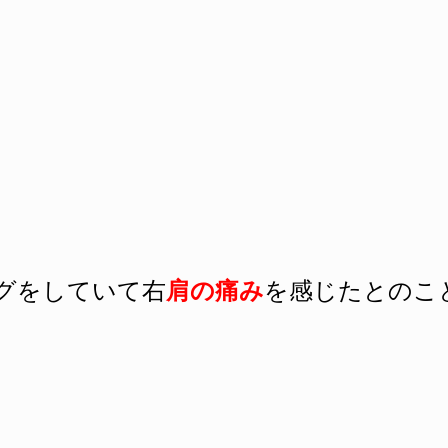
グをしていて右
肩の痛み
を感じたとのこ
。