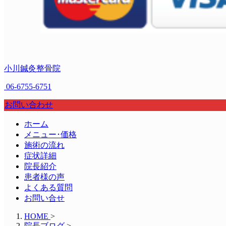
小川鍼灸整骨院
06-6755-6751
お問い合わせ
ホーム
メニュー･価格
施術の流れ
症状詳細
院長紹介
患者様の声
よくある質問
お問い合せ
HOME
>
院長ブログ
>