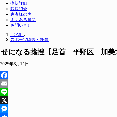
症状詳細
院長紹介
患者様の声
よくある質問
お問い合せ
HOME
>
スポーツ障害・外傷
>
くせになる捻挫【足首 平野区 加美
2025年3月11日
Facebook
Email
Line
X
Messenger