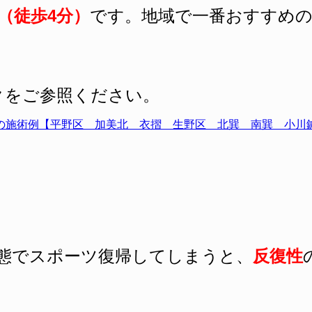
（徒歩4分）
です
。地域で一番おすすめ
クをご参照ください。
の施術例【平野区 加美北 衣摺 生野区 北巽 南巽 小川
態でスポーツ復帰してしまうと、
反復性