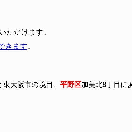
いただけます。
できます
。
と東大阪市の境目、
平野区
加美北8丁目