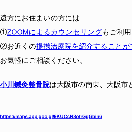
遠方にお住まいの方には
①
ZOOMによるカウンセリング
もご利用
②お近くの
提携治療院を紹介することが
お気軽にご相談ください。
小川鍼灸整骨院
は
大阪
市の南東、大阪市
https://maps.app.goo.gl/9KUCcN8otrGgGbin6