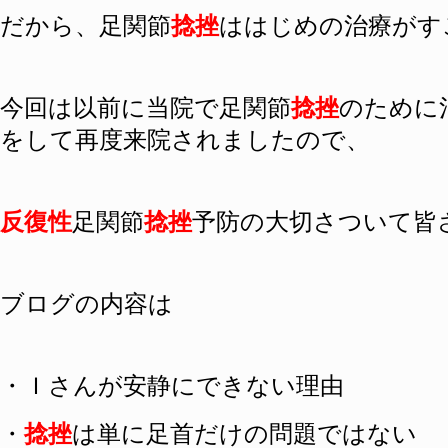
だから、足関節
捻挫
ははじめの治療がす
今回は以前に当院で足関節
捻挫
のために
をして再度来院されましたので、
反復性
足関節
捻挫
予防の大切さついて皆
ブログの内容は
・Ｉさんが安静にできない理由
・
捻挫
は単に足首だけの問題ではない