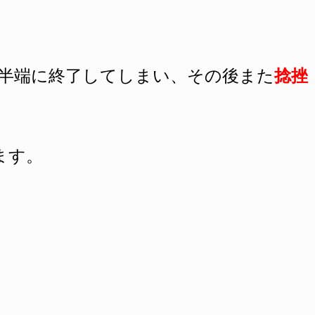
途半端に終了してしまい、その後また
捻挫
ます。