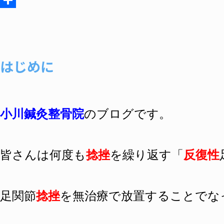
共
有
はじめに
小川鍼灸整骨院
のブログです。
皆さんは何度も
捻挫
を繰り返す「
反復性
足関節
捻挫
を無治療で放置することでな