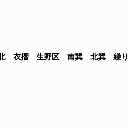
北 衣摺 生野区 南巽 北巽 繰