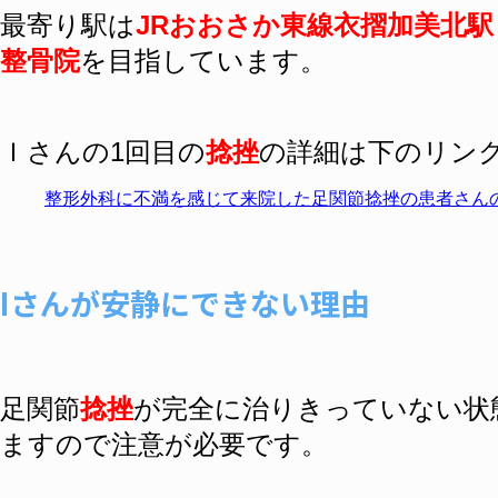
最寄り駅は
JRおおさか東線衣摺加美北駅
整骨院
を目指しています。
Ｉさんの1回目の
捻挫
の詳細は下のリン
整形外科に不満を感じて来院した足関節捻挫の患者さん
Iさんが安静にできない理由
足関節
捻挫
が完全に治りきっていない状
ますので注意が必要です。