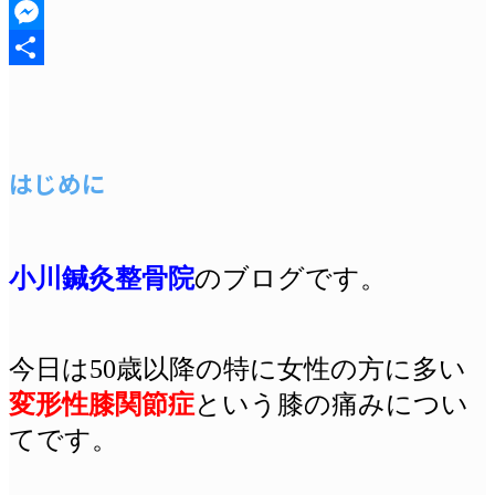
X
Messenger
共
有
はじめに
小川鍼灸整骨院
のブログです。
今日は50歳以降の特に女性の方に多い
変形性膝関節症
という膝の痛みについ
てです。