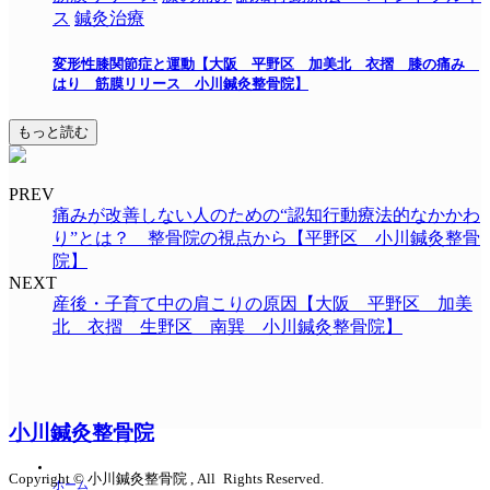
ス
鍼灸治療
変形性膝関節症と運動【大阪 平野区 加美北 衣摺 膝の痛み
はり 筋膜リリース 小川鍼灸整骨院】
もっと読む
PREV
痛みが改善しない人のための“認知行動療法的なかかわ
り”とは？ 整骨院の視点から【平野区 小川鍼灸整骨
院】
NEXT
産後・子育て中の肩こりの原因【大阪 平野区 加美
北 衣摺 生野区 南巽 小川鍼灸整骨院】
小川鍼灸整骨院
Copyright © 小川鍼灸整骨院 , All Rights Reserved.
ホーム