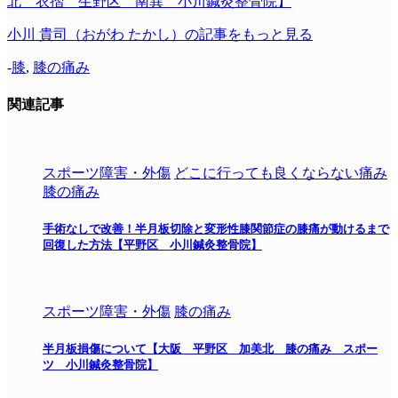
北 衣摺 生野区 南巽 小川鍼灸整骨院】
小川 貴司（おがわ たかし）の記事をもっと見る
-
膝
,
膝の痛み
関連記事
スポーツ障害・外傷
どこに行っても良くならない痛み
膝の痛み
手術なしで改善！半月板切除と変形性膝関節症の膝痛が動けるまで
回復した方法【平野区 小川鍼灸整骨院】
スポーツ障害・外傷
膝の痛み
半月板損傷について【大阪 平野区 加美北 膝の痛み スポー
ツ 小川鍼灸整骨院】