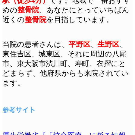
駅（徒歩4分）
です
。地域で一番おすす
めの
整骨院
、あなたにとっていちばん
近くの
整骨院
を目指しています。
当院の患者さんは、
平野区
、
生野区
、
東住吉区、城東区、それに周辺の八尾
市、東大阪市渋川町、
寿町、衣摺にと
どまらず、他府県からも来院されてい
ます。
参考サイト