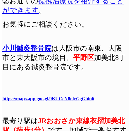
②お近くの
提携治療院を紹介すること
ができます
。
お気軽にご相談ください。
小川鍼灸整骨院
は
大阪
市の南東、大阪
市と東大阪市の境目、
平野区
加美北8丁
目にある鍼灸整骨院です。
https://maps.app.goo.gl/9KUCcN8otrGgGbin6
最寄り駅は
JRおおさか東線衣摺加美北
駅（徒歩4分）
です
。地域で一番おすす