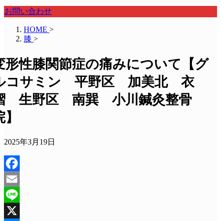
お問い合わせ
HOME
>
膝
>
変形性膝関節症の痛みについて【グ
ルコサミン 平野区 加美北 衣
摺 生野区 南巽 小川鍼灸整骨
院】
2025年3月19日
Facebook
Email
Line