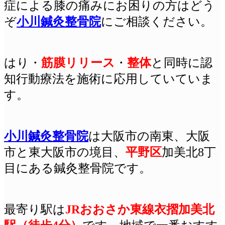
症による膝の痛みにお困りの方はどう
ぞ
小川鍼灸整骨院
にご相談ください。
はり
・
筋膜リリース
・
整体
と同時に認
知行動療法を施術に応用していていま
す。
小川鍼灸整骨院
は
大阪
市の南東、大阪
市と東大阪市の境目、
平野区
加美北8丁
目にある鍼灸整骨院です。
最寄り駅は
JRおおさか東線衣摺加美北