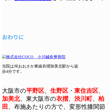
おわりに
当院はJRおおさか東線衣摺加美北駅から徒
歩4分です。
大阪市の
平野区
、
生野区
・
東住吉区
、
加美北
、東大阪市の
衣摺
、
渋川町
、
柏
田
、布施あたりの方で、変形性膝関節