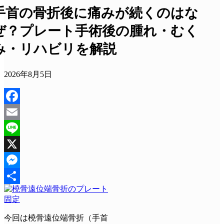
手首の骨折後に痛みが続くのはな
ぜ？プレート手術後の腫れ・むく
み・リハビリを解説
2026年8月5日
Facebook
Email
Line
X
Messenger
共
有
今回は橈骨遠位端骨折（手首