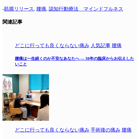
-
筋膜リリース
,
腰痛
,
認知行動療法 マインドフルネス
関連記事
どこに行っても良くならない痛み
人気記事
腰痛
腰痛は一生続くのか不安なあなたへ ― 30年の臨床からお伝えした
いこと
どこに行っても良くならない痛み
手術後の痛み
腰痛