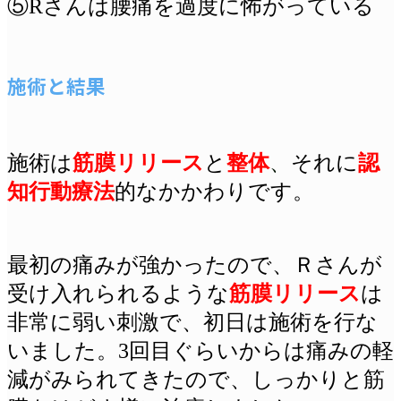
⑤Rさんは腰痛を過度に怖がっている
施術と結果
施術は
筋膜リリース
と
整体
、
それに
認
知行動療法
的なかかわりです。
最初の痛みが強かったので、Ｒさんが
受け入れられるような
筋膜リリース
は
非常に弱い刺激で、初日は施術を行な
いました。3回目ぐらいからは痛みの軽
減がみられてきたので、しっかりと筋