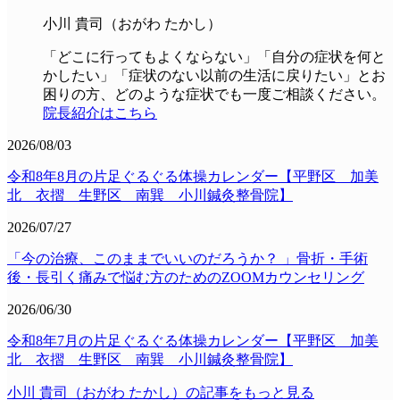
小川 貴司（おがわ たかし）
「どこに行ってもよくならない」「自分の症状を何と
かしたい」「症状のない以前の生活に戻りたい」とお
困りの方、どのような症状でも一度ご相談ください。
院長紹介はこちら
2026/08/03
令和8年8月の片足ぐるぐる体操カレンダー【平野区 加美
北 衣摺 生野区 南巽 小川鍼灸整骨院】
2026/07/27
「今の治療、このままでいいのだろうか？ 」骨折・手術
後・長引く痛みで悩む方のためのZOOMカウンセリング
2026/06/30
令和8年7月の片足ぐるぐる体操カレンダー【平野区 加美
北 衣摺 生野区 南巽 小川鍼灸整骨院】
小川 貴司（おがわ たかし）の記事をもっと見る