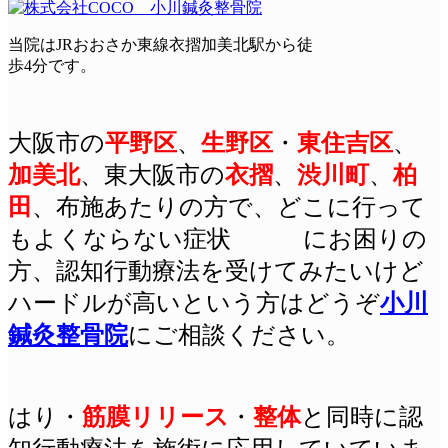
当院はJRおおさか東線衣摺加美北駅から徒
歩4分です。
大阪市の
平野区
、
生野区
・
東住吉区
、
加美北
、東大阪市の
衣摺
、
渋川町
、
柏
田
、布施あたりの方で、どこに行って
もよくならない症状 にお困りの
方、認知行動療法を受けてみたいけど
ハードルが高いという方はどうぞ
小川
鍼灸整骨院
にご相談ください。
はり
・
筋膜リリース
・
整体
と同時に認