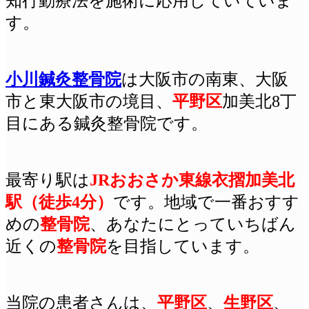
知行動療法を施術に応用していていま
す。
小川鍼灸整骨院
は
大阪
市の南東、大阪
市と東大阪市の境目、
平野区
加美北8丁
目にある鍼灸整骨院です。
最寄り駅は
JRおおさか東線衣摺加美北
駅（徒歩4分）
です
。地域で一番おすす
めの
整骨院
、あなたにとっていちばん
近くの
整骨院
を目指しています。
当院の患者さんは、
平野区
、
生野区
、