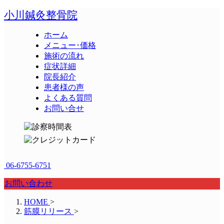
小川鍼灸整骨院
ホーム
メニュー･価格
施術の流れ
症状詳細
院長紹介
患者様の声
よくある質問
お問い合せ
06-6755-6751
お問い合わせ
HOME
>
筋膜リリース
>