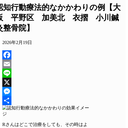
認知行動療法的なかかわりの例【大
阪 平野区 加美北 衣摺 小川鍼
灸整骨院】
2026年2月19日
Facebook
Email
Line
X
Messenger
共
有
Rさんはどこで治療をしても、その時はよ