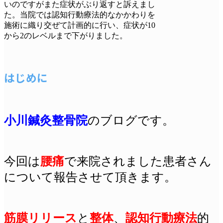
いのですがまた症状がぶり返すと訴えまし
た。当院では認知行動療法的なかかわりを
施術に織り交ぜて計画的に行い、症状が10
から2のレベルまで下がりました。
はじめに
小川鍼灸整骨院
のブログです。
今回は
腰痛
で来院されました患者さん
について報告させて頂きます。
筋膜リリース
と
整体
、
認知行動療法
的