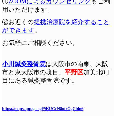
①
ZOOMによるカウンセリング
もご利
用いただけます。
②お近くの
提携治療院を紹介すること
ができます
。
お気軽にご相談ください。
小川鍼灸整骨院
は
大阪
市の南東、大阪
市と東大阪市の境目、
平野区
加美北8丁
目にある鍼灸整骨院です。
https://maps.app.goo.gl/9KUCcN8otrGgGbin6