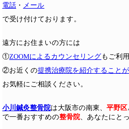
電話
・
メール
で受け付けております。
遠方にお住まいの方には
①
ZOOMによるカウンセリング
もご利
②お近くの
提携治療院を紹介すること
お気軽にご相談ください。
小川鍼灸整骨院
は
大阪
市の南東、
平野区
で一番おすすめの
整骨院
、あなたにと