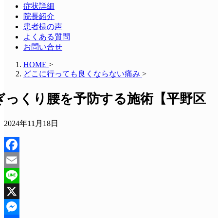
症状詳細
院長紹介
患者様の声
よくある質問
お問い合せ
HOME
>
どこに行っても良くならない痛み
>
ぎっくり腰を予防する施術【平野区 
2024年11月18日
Facebook
Email
Line
X