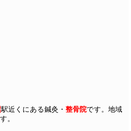
巽
駅近くにある
鍼灸
・
整骨院
です。地域
す。