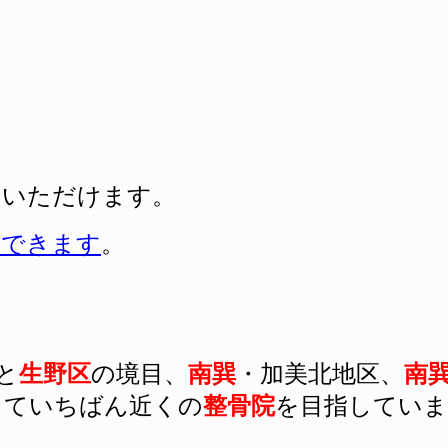
用いただけます。
ができます
。
と
生野区
の境目、
南巽
・加美北地区、
南
っていちばん近くの
整骨院
を目指していま